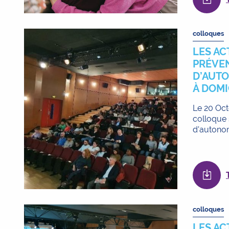
colloques
LES AC
PRÉVEN
D’AUTO
À DOMI
Le 20 Oct
colloque s
d'autonom
colloques
LES AC