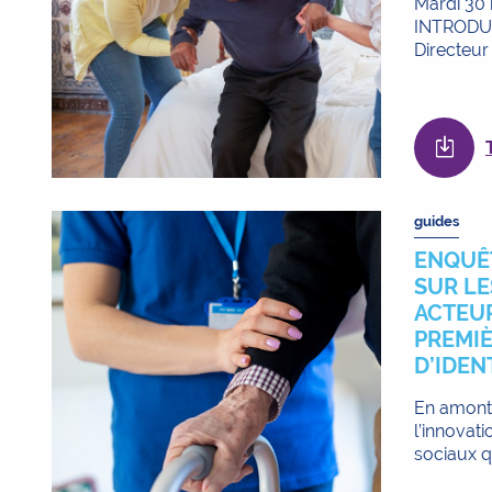
Mardi 30 
INTRODUC
Directeur 
guides
ENQUÊ
SUR LE
ACTEUR
PREMIÈ
D’IDEN
En amont
l’innovat
sociaux qu