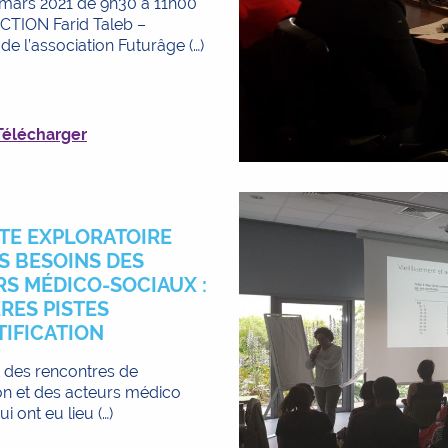
mars 2021 de 9h30 à 11h00
TION Farid Taleb –
de l’association Futurâge (…)
Télécharger
TE EXPLORATOIRE
S BESOINS DES
S MÉDICO-SOCIAUX :
RES PISTES
TIFICATION
 des rencontres de
ion et des acteurs médico
i ont eu lieu (…)