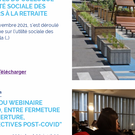
ITÉ SOCIALE DES
S À LA RETRAITE
embre 2021, s'est déroulé
e sur l'utilité sociale des
a (…)
Télécharger
s
DU WEBINAIRE
, ENTRE FERMETURE
VERTURE,
CTIVES POST-COVID”