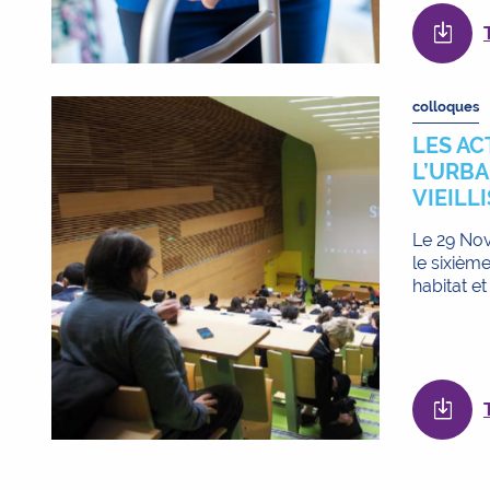
colloques
LES AC
L’URBA
VIEILL
Le 29 Nov
le sixièm
habitat et