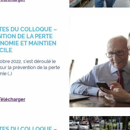
TES DU COLLOQUE – ​​
TION DE LA PERTE
NOMIE ET MAINTIEN
CILE​
obre 2022, s'est déroulé le
ur la ​​prévention de la perte
ie (…)
Télécharger
TES DU COLLOQUE –