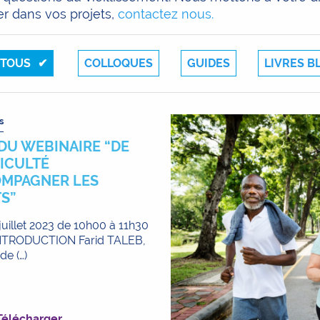
er dans vos projets,
contactez nous.
TOUS
COLLOQUES
GUIDES
LIVRES B
s
DU WEBINAIRE “DE
FICULTÉ
OMPAGNER LES
S”
juillet 2023 de 10h00 à 11h30
INTRODUCTION Farid TALEB,
de (…)
Télécharger