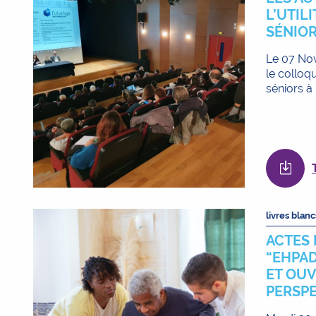
L’UTIL
SÉNIOR
Le 07 Nov
le colloqu
séniors à l
livres blanc
ACTES 
“EHPAD
ET OU
PERSPE