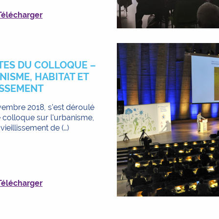
Télécharger
TES DU COLLOQUE –
NISME, HABITAT ET
ISSEMENT
embre 2018, s'est déroulé
e colloque sur l'urbanisme,
 vieillissement de (…)
Télécharger