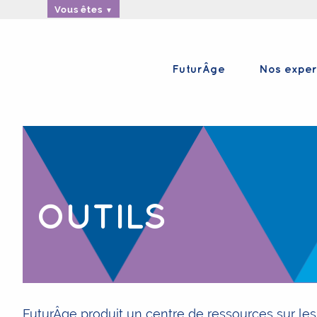
Vous êtes
FuturÂge
Nos exper
OUTILS
FuturÂge produit un centre de ressources sur le