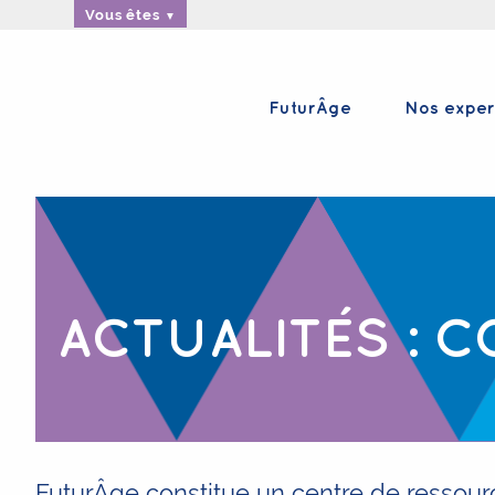
Vous êtes
FuturÂge
Nos exper
ACTUALITÉS : 
FuturÂge constitue un centre de ressourc