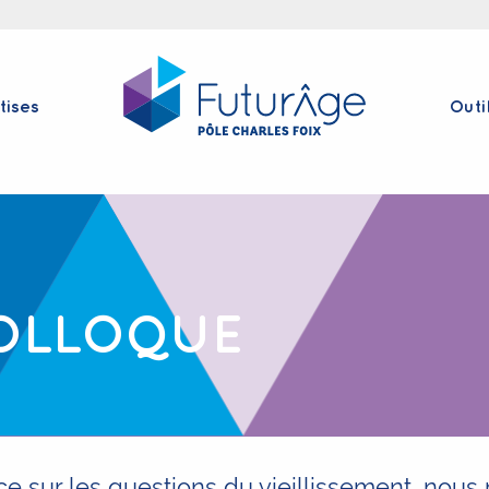
tises
Outi
COLLOQUE
e sur les questions du vieillissement, nous